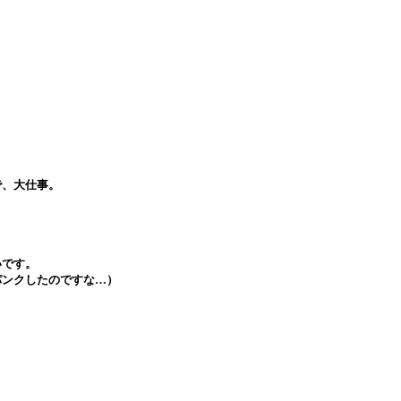
で、大仕事。
。
いです。
パンクしたのですな…）