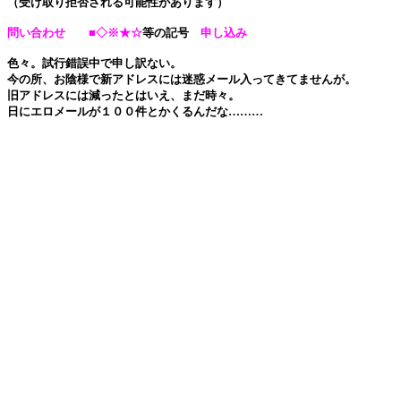
（受け取り拒否される可能性があります）
問い合わせ ■◇※★☆
等の記号
申し込み
色々。試行錯誤中で申し訳ない。
今の所、お陰様で新アドレスには迷惑メール入ってきてませんが。
旧アドレスには減ったとはいえ、まだ時々。
日にエロメールが１００件とかくるんだな………