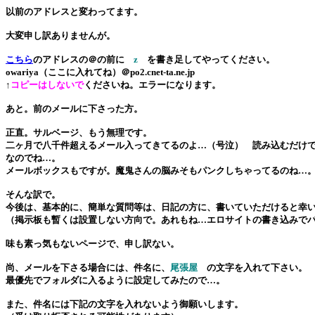
以前のアドレスと変わってます。
大変申し訳ありませんが。
こちら
のアドレスの＠の前に
z
を書き足してやってください。
owariya（ここに入れてね）＠po2.cnet-ta.ne.jp
↑
コピーはしないで
くださいね。エラーになります。
あと。前のメールに下さった方。
正直。サルベージ、もう無理です。
二ヶ月で八千件超えるメール入ってきてるのよ…（号泣） 読み込むだけ
なのでね…。
メールボックスもですが。魔鬼さんの脳みそもパンクしちゃってるのね…
そんな訳で。
今後は、基本的に、簡単な質問等は、日記の方に、書いていただけると幸
（掲示板も暫くは設置しない方向で。あれもね…エロサイトの書き込みで
味も素っ気もないページで、申し訳ない。
尚、メールを下さる場合には、件名に、
尾張屋
の文字を入れて下さい。
最優先でフォルダに入るように設定してみたので…。
また、件名には下記の文字を入れないよう御願いします。